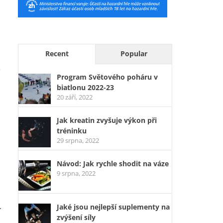
Recent
Popular
é
Program Světového poháru v
biatlonu 2022-23
20 září, 2022
Jak kreatin zvyšuje výkon při
tréninku
29 srpna, 2022
Návod: Jak rychle shodit na váze
9 srpna, 2022
.
Jaké jsou nejlepší suplementy na
zvýšení síly