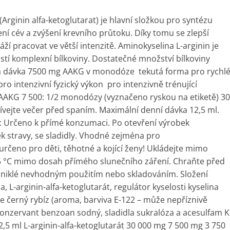
rginin alfa-ketoglutarat) je hlavní složkou pro syntézu
í cév a zvýšení krevního průtoku. Díky tomu se zlepší
áží pracovat ve větší intenzitě. Aminokyselina L-arginin je
stí komplexní bílkoviny. Dostatečné množství bílkoviny
oká dávka 7500 mg AAKG v monodóze tekutá forma pro rychl
ro intenzivní fyzický výkon pro intenzivně trénující
KG 7 500: 1/2 monodózy (vyznačeno ryskou na etiketě) 30
vejte večer před spaním. Maximální denní dávka 12,5 ml.
: Určeno k přímé konzumaci. Po otevření výrobek
 stravy, se sladidly. Vhodné zejména pro
rčeno pro děti, těhotné a kojící ženy! Ukládejte mimo
 25 °C mimo dosah přímého slunečního záření. Chraňte před
zniklé nevhodným použitím nebo skladováním. Složení
 L-arginin-alfa-ketoglutarát, regulátor kyselosti kyselina
e černý rybíz (aroma, barviva E-122 – může nepříznivě
 konzervant benzoan sodný, sladidla sukralóza a acesulfam K
5 ml L-arginin-alfa-ketoglutarát 30 000 mg 7 500 mg 3 750