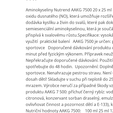
Aminokyseliny Nutrend AAKG 7500 20 x 25 ml (A
oxidu dusnatého (NO), která umožňuje rozšířen
dodávka kyslíku a živin do svalů, které pak dok
semiesenciální aminokyselinou, která je součá
přispívá k svalovému růstu.Specifikace: vys
využití praktické balení AAKG 7500 je určen: p
sportovce Doporučené dávkování produktu AA
minut před fyzickým výkonem. Přípravek neuží
Nepřekračujte doporučené dávkování. Použití
spotřebujte do 48 hodin. Upozornění: Doplněk
sportovce. Nenahrazuje pestrou stravu. Není u
dosah dětí! Skladujte v suchu při teplotě do
mrazem. Výrobce neručí za případné škody v
produktu AAKG 7 500: příchuť černý rybíz: voda,
citronová, konzervant sorban draselný, emulz
ovlivňovat činnost a pozornost dětí a E-133),
Nutriční hodnoty AAKG 7500: 100 ml 25 ml 12,