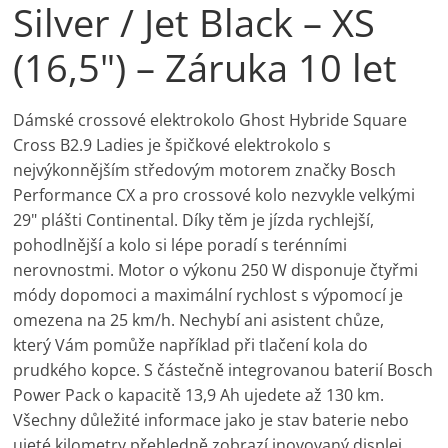
Silver / Jet Black – XS
(16,5") – Záruka 10 let
Dámské crossové elektrokolo Ghost Hybride Square
Cross B2.9 Ladies je špičkové elektrokolo s
nejvýkonnějším středovým motorem značky Bosch
Performance CX a pro crossové kolo nezvykle velkými
29" plášti Continental. Díky těm je jízda rychlejší,
pohodlnější a kolo si lépe poradí s terénními
nerovnostmi. Motor o výkonu 250 W disponuje čtyřmi
módy dopomoci a maximální rychlost s výpomocí je
omezena na 25 km/h. Nechybí ani asistent chůze,
který Vám pomůže například při tlačení kola do
prudkého kopce. S částečně integrovanou baterií Bosch
Power Pack o kapacitě 13,9 Ah ujedete až 130 km.
Všechny důležité informace jako je stav baterie nebo
ujeté kilometry přehledně zobrazí inovovaný displej