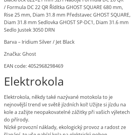
/ Formula DC 22 QR Řídítka GHOST SQUARE 680 mm,
Rise 25 mm, Diam 31.8 mm Představec GHOST SQUARE,
Diam 31.8 mm Sedlovka GHOST SP-DC1, Diam 31.6 mm
Sedlo Justek 3050 DRN
Barva – Iridium Silver / Jet Black
Značka: Ghost
EAN code: 4052968298469
Elektrokola
Elektrokola, někdy také nazývané motokola to je
nejnovější trend ve světě jízdních kol! Užijte si jízdu na
kole a zažijte neopakovatelné zážitky při vašich výletech
do přírody.
Nízké provozní náklady, ekologický provoz a radost ze
šlapání, to vše nabízí kola na elektrický pohon.