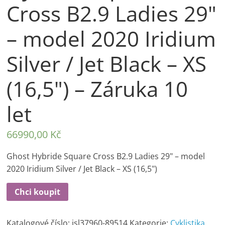
Cross B2.9 Ladies 29"
– model 2020 Iridium
Silver / Jet Black – XS
(16,5") – Záruka 10
let
66990,00
Kč
Ghost Hybride Square Cross B2.9 Ladies 29" – model
2020 Iridium Silver / Jet Black – XS (16,5")
Chci koupit
Katalogové číslo:
isl37960-89514
Kategorie:
Cyklistika
,