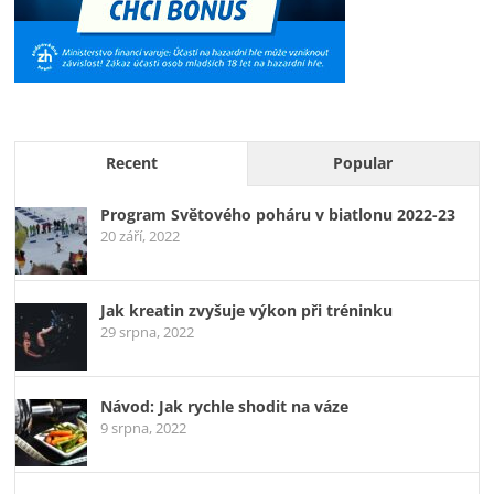
Recent
Popular
Program Světového poháru v biatlonu 2022-23
20 září, 2022
Jak kreatin zvyšuje výkon při tréninku
29 srpna, 2022
Návod: Jak rychle shodit na váze
9 srpna, 2022