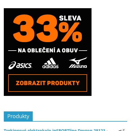
Produkty
Trekingové elektrokolo inSPORTline Devron 28123 -