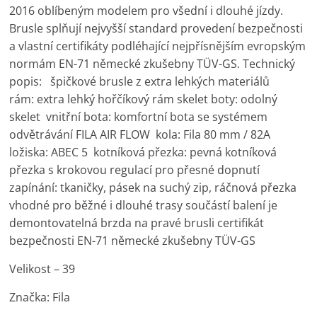
2016 oblíbeným modelem pro všední i dlouhé jízdy.
Brusle splňují nejvyšší standard provedení bezpečnosti
a vlastní certifikáty podléhající nejpřísnějším evropským
normám EN-71 německé zkušebny TÜV-GS. Technický
popis: špičkové brusle z extra lehkých materiálů
rám: extra lehký hořčíkový rám skelet boty: odolný
skelet vnitřní bota: komfortní bota se systémem
odvětrávání FILA AIR FLOW kola: Fila 80 mm / 82A
ložiska: ABEC 5 kotníková přezka: pevná kotníková
přezka s krokovou regulací pro přesné dopnutí
zapínání: tkaničky, pásek na suchý zip, ráčnová přezka
vhodné pro běžné i dlouhé trasy součástí balení je
demontovatelná brzda na pravé brusli certifikát
bezpečnosti EN-71 německé zkušebny TÜV-GS
Velikost – 39
Značka: Fila