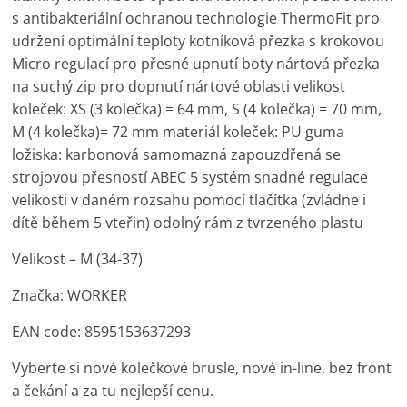
s antibakteriální ochranou technologie ThermoFit pro
udržení optimální teploty kotníková přezka s krokovou
Micro regulací pro přesné upnutí boty nártová přezka
na suchý zip pro dopnutí nártové oblasti velikost
koleček: XS (3 kolečka) = 64 mm, S (4 kolečka) = 70 mm,
M (4 kolečka)= 72 mm materiál koleček: PU guma
ložiska: karbonová samomazná zapouzdřená se
strojovou přesností ABEC 5 systém snadné regulace
velikosti v daném rozsahu pomocí tlačítka (zvládne i
dítě během 5 vteřin) odolný rám z tvrzeného plastu
Velikost – M (34-37)
Značka: WORKER
EAN code: 8595153637293
Vyberte si nové kolečkové brusle, nové in-line, bez front
a čekání a za tu nejlepší cenu.