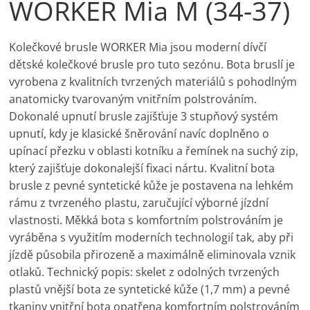
WORKER Mia M (34-37)
Kolečkové brusle WORKER Mia jsou moderní dívčí
dětské kolečkové brusle pro tuto sezónu. Bota bruslí je
vyrobena z kvalitních tvrzených materiálů s pohodlným
anatomicky tvarovaným vnitřním polstrováním.
Dokonalé upnutí brusle zajišťuje 3 stupňový systém
upnutí, kdy je klasické šněrování navíc doplněno o
upínací přezku v oblasti kotníku a řemínek na suchý zip,
který zajišťuje dokonalejší fixaci nártu. Kvalitní bota
brusle z pevné syntetické kůže je postavena na lehkém
rámu z tvrzeného plastu, zaručující výborné jízdní
vlastnosti. Měkká bota s komfortním polstrováním je
vyráběna s využitím moderních technologií tak, aby při
jízdě působila přirozeně a maximálně eliminovala vznik
otlaků. Technický popis: skelet z odolných tvrzených
plastů vnější bota ze syntetické kůže (1,7 mm) a pevné
tkaniny vnitřní bota opatřena komfortním polstrováním