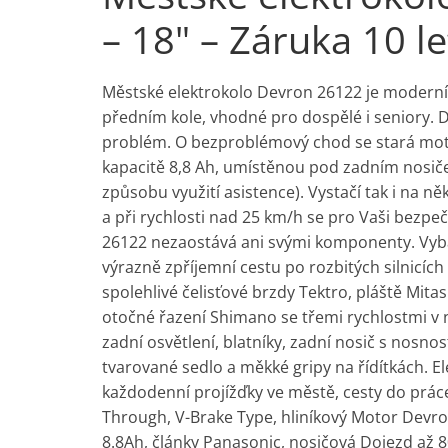
– 18" – Záruka 10 le
Městské elektrokolo Devron 26122 je moderní
předním kole, vhodné pro dospělé i seniory
problém. O bezproblémový chod se stará motor
kapacitě 8,8 Ah, umístěnou pod zadním nosičem
způsobu využití asistence). Vystačí tak i na 
a při rychlosti nad 25 km/h se pro Vaši bezp
26122 nezaostává ani svými komponenty. Vyba
výrazně zpříjemní cestu po rozbitých silnicíc
spolehlivé čelisťové brzdy Tektro, pláště Mitas
otočné řazení Shimano se třemi rychlostmi v n
zadní osvětlení, blatníky, zadní nosič s nosnos
tvarované sedlo a měkké gripy na řídítkách. E
každodenní projížďky ve městě, cesty do prác
Through, V-Brake Type, hliníkový Motor Devron
8.8Ah, články Panasonic, nosičová Dojezd až 