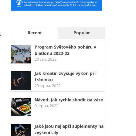
Recent
Popular
ý
Program Světového poháru v
biatlonu 2022-23
20 září, 2022
Jak kreatin zvyšuje výkon při
tréninku
29 srpna, 2022
Návod: Jak rychle shodit na váze
9 srpna, 2022
Jaké jsou nejlepší suplementy na
zvýšení síly