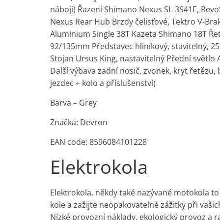
náboji) Řazení Shimano Nexus SL-3S41E, Revo
Nexus Rear Hub Brzdy čelisťové, Tektro V-Brak
Aluminium Single 38T Kazeta Shimano 18T Ře
92/135mm Představec hliníkový, stavitelný, 
Stojan Ursus King, nastavitelný Přední světlo 
Další výbava zadní nosič, zvonek, kryt řetězu,
jezdec + kolo a příslušenství)
Barva – Grey
Značka: Devron
EAN code: 8596084101228
Elektrokola
Elektrokola, někdy také nazývané motokola to je
kole a zažijte neopakovatelné zážitky při vašic
Nízké provozní náklady, ekologický provoz a ra