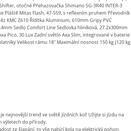
Shifter, otočné Přehazovačka Shimano SG-3R40 INTER-3
e Pláště Mitas Flash, 47-559, s reflexním pruhem Převodník
těz KMC Z610 Řídítka Aluminium, 610mm Gripy PVC
25.4mm Sedlo Comfort Line Sedlovka hliníková, 27.2x300mm
Axa Pico, 30 Lux Zadní světlo Axa Slim, integrované v baterie
 blatníky Velikost rámu 18" Maximální nosnost 150 kg (120 kg
 nejnovější trend ve světě jízdních kol! Užijte si jízdu na
h výletech do přírody.
dost ze šlapání, to vše nabízí kola na elektrický pohon.