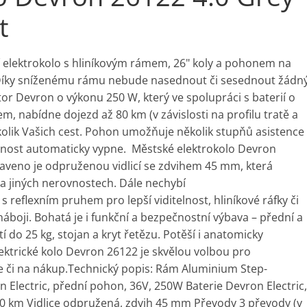
t
 elektrokolo s hliníkovým rámem, 26" koly a pohonem na
. Díky sníženému rámu nebude nasednout či sesednout žádn
 Devron o výkonu 250 W, který ve spolupráci s baterií o
, nabídne dojezd až 80 km (v závislosti na profilu tratě a
několik Vašich cest. Pohon umožňuje několik stupňů asistence
ečnost automaticky vypne. Městské elektrokolo Devron
veno je odpruženou vidlicí se zdvihem 45 mm, která
h a jiných nerovnostech. Dále nechybí
 s reflexním pruhem pro lepší viditelnost, hliníkové ráfky či
áboji. Bohatá je i funkční a bezpečnostní výbava – přední a
tí do 25 kg, stojan a kryt řetězu. Potěší i anatomicky
lektrické kolo Devron 26122 je skvělou volbou pro
e či na nákup.Technický popis: Rám Aluminium Step-
 Electric, přední pohon, 36V, 250W Baterie Devron Electric,
80 km Vidlice odpružená, zdvih 45 mm Převody 3 převody (v