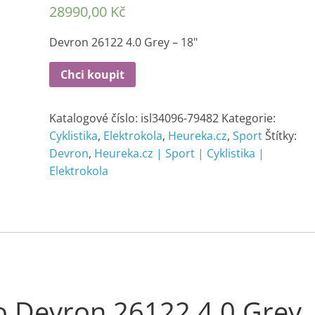
28990,00
Kč
Devron 26122 4.0 Grey – 18"
Chci koupit
Katalogové číslo:
isl34096-79482
Kategorie:
Cyklistika
,
Elektrokola
,
Heureka.cz
,
Sport
Štítky:
Devron
,
Heureka.cz | Sport | Cyklistika |
Elektrokola
o Devron 26122 4.0 Grey