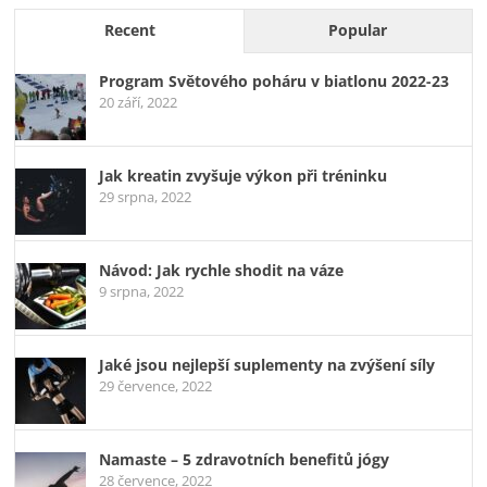
Recent
Popular
Program Světového poháru v biatlonu 2022-23
20 září, 2022
Jak kreatin zvyšuje výkon při tréninku
29 srpna, 2022
Návod: Jak rychle shodit na váze
9 srpna, 2022
Jaké jsou nejlepší suplementy na zvýšení síly
29 července, 2022
Namaste – 5 zdravotních benefitů jógy
28 července, 2022