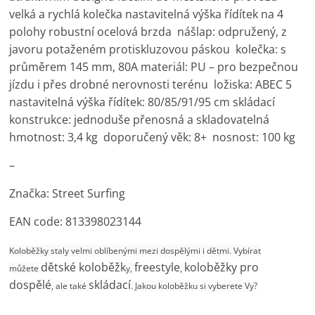
velká a rychlá kolečka nastavitelná výška řídítek na 4
polohy robustní ocelová brzda nášlap: odpružený, z
javoru potaženém protiskluzovou páskou kolečka: s
průměrem 145 mm, 80A materiál: PU – pro bezpečnou
jízdu i přes drobné nerovnosti terénu ložiska: ABEC 5
nastavitelná výška řídítek: 80/85/91/95 cm skládací
konstrukce: jednoduše přenosná a skladovatelná
hmotnost: 3,4 kg doporučený věk: 8+ nosnost: 100 kg
–
Značka: Street Surfing
EAN code: 813398023144
Koloběžky
staly velmi oblíbenými mezi dospělými i dětmi. Vybírat
dětské koloběžk
freestyle
koloběžky pro
můžete
y,
,
dospělé
skládací
, ale také
. Jakou koloběžku si vyberete Vy?