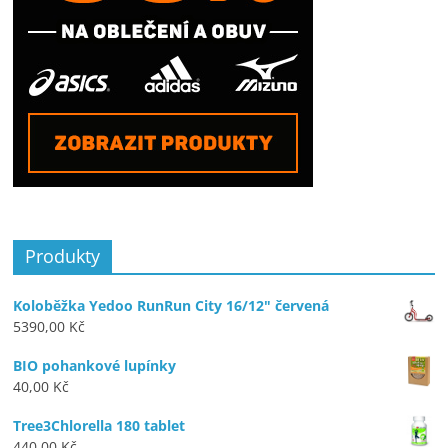
Produkty
Koloběžka Yedoo RunRun City 16/12" červená
5390,00
Kč
BIO pohankové lupínky
40,00
Kč
Tree3Chlorella 180 tablet
440,00
Kč