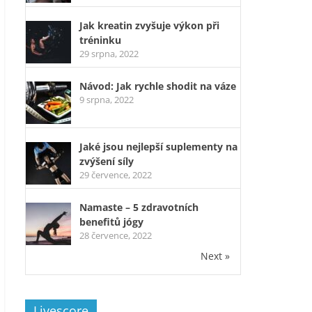
Jak kreatin zvyšuje výkon při
tréninku
29 srpna, 2022
Návod: Jak rychle shodit na váze
9 srpna, 2022
Jaké jsou nejlepší suplementy na
zvýšení síly
29 července, 2022
Namaste – 5 zdravotních
benefitů jógy
28 července, 2022
Next »
Livescore