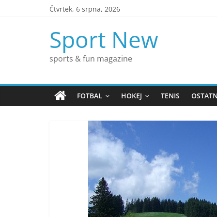
Přeskočit
Čtvrtek, 6 srpna, 2026
na
obsah
Sport New
sports & fun magazine
FOTBAL
HOKEJ
TENIS
OSTATN