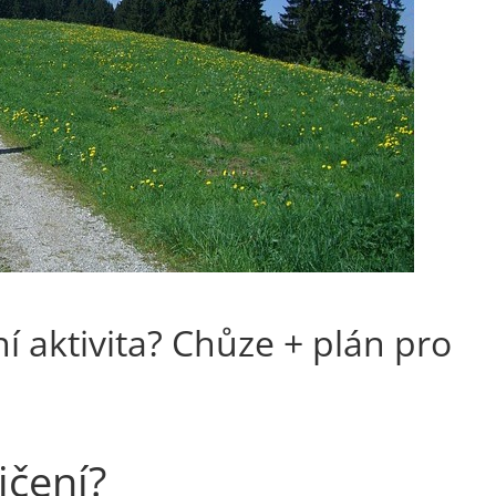
í aktivita? Chůze + plán pro
ičení?