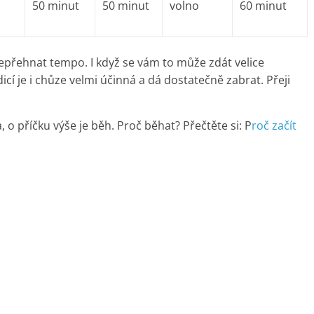
50 minut
50 minut
volno
60 minut
nepřehnat tempo. I když se vám to může zdát velice
cí je i chůze velmi účinná a dá dostatečně zabrat. Přeji
, o příčku výše je běh. Proč běhat? Přečtěte si: P
roč začít