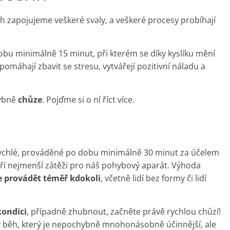
rých zapojujeme veškeré svaly, a veškeré procesy probíhají
dobu minimálně 15 minut, při kterém se díky kyslíku mění
pomáhají zbavit se stresu, vytvářejí pozitivní náladu a
hybně
chůze
. Pojďme si o ní říct více.
ychlé, prováděné po dobu minimálně 30 minut za účelem
tří nejmenší zátěži pro náš pohybový aparát. Výhoda
 provádět téměř kdokoli
, včetně lidí bez formy či lidí
kondici
, případně zhubnout, začněte právě rychlou chůzí!
 běh, který je nepochybně mnohonásobně účinnější, ale