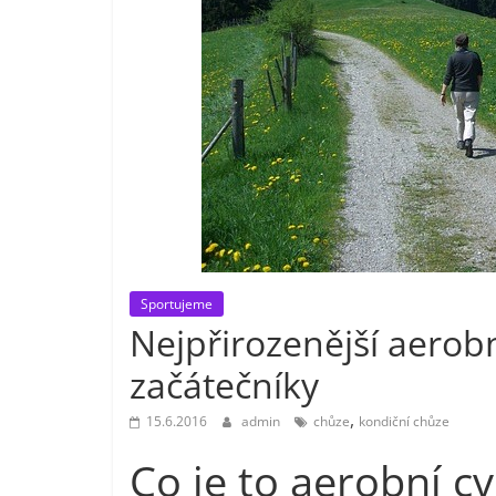
Sportujeme
Nejpřirozenější aerobn
začátečníky
,
15.6.2016
admin
chůze
kondiční chůze
Co je to aerobní cv