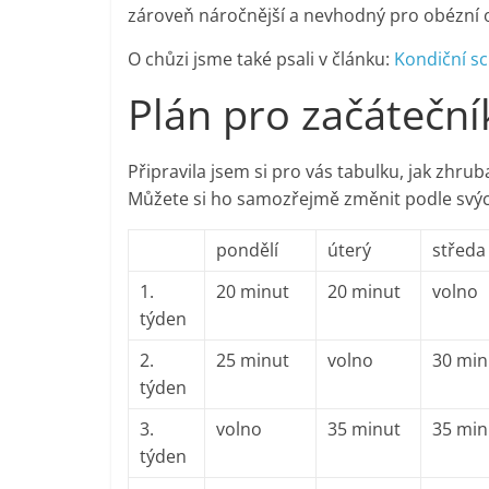
zároveň náročnější a nevhodný pro obézní os
O chůzi jsme také psali v článku:
Kondiční sc
Plán pro začáteční
Připravila jsem si pro vás tabulku, jak zhr
Můžete si ho samozřejmě změnit podle svýc
pondělí
úterý
středa
1.
20 minut
20 minut
volno
týden
2.
25 minut
volno
30 min
týden
3.
volno
35 minut
35 min
týden