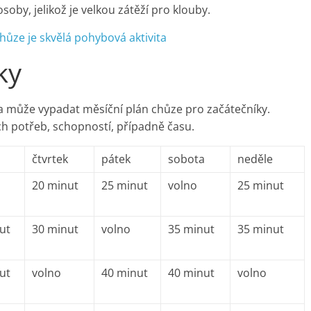
oby, jelikož je velkou zátěží pro klouby.
hůze je skvělá pohybová aktivita
ky
uba může vypadat měsíční plán chůze pro začátečníky.
h potřeb, schopností, případně času.
čtvrtek
pátek
sobota
neděle
20 minut
25 minut
volno
25 minut
ut
30 minut
volno
35 minut
35 minut
ut
volno
40 minut
40 minut
volno