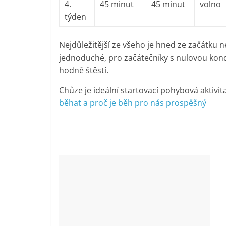
4.
45 minut
45 minut
volno
týden
Nejdůležitější ze všeho je hned ze začátku 
jednoduché, pro začátečníky s nulovou kondi
hodně štěstí.
Chůze je ideální startovací pohybová aktivita
běhat a proč je běh pro nás prospěšný