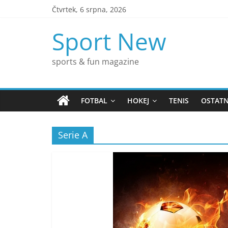
Přeskočit
Čtvrtek, 6 srpna, 2026
na
obsah
Sport New
sports & fun magazine
FOTBAL
HOKEJ
TENIS
OSTATN
Serie A