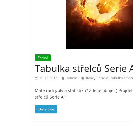
Fotbal
Tabulka střelců Serie 
,
,
19.12.2016
admin
Itálie
Serie A
tabulka střec
Máte rádi góly a statistiku? Zde je oboje:-) Projdě
střelců Serie A 1
Čtěte více