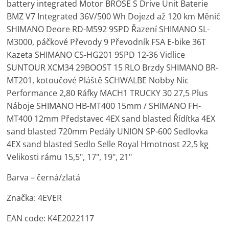
battery integrated Motor BROSE S Drive Unit Baterie
BMZ V7 Integrated 36V/500 Wh Dojezd až 120 km Měnič
SHIMANO Deore RD-M592 9SPD Řazení SHIMANO SL-
M3000, páčkové Převody 9 Převodník FSA E-bike 36T
Kazeta SHIMANO CS-HG201 9SPD 12-36 Vidlice
SUNTOUR XCM34 29BOOST 15 RLO Brzdy SHIMANO BR-
MT201, kotoučové Pláště SCHWALBE Nobby Nic
Performance 2,80 Ráfky MACH1 TRUCKY 30 27,5 Plus
Náboje SHIMANO HB-MT400 15mm / SHIMANO FH-
MT400 12mm Představec 4EX sand blasted Řídítka 4EX
sand blasted 720mm Pedály UNION SP-600 Sedlovka
4EX sand blasted Sedlo Selle Royal Hmotnost 22,5 kg
Velikosti rámu 15,5", 17", 19", 21"
Barva – černá/zlatá
Značka: 4EVER
EAN code: K4E2022117