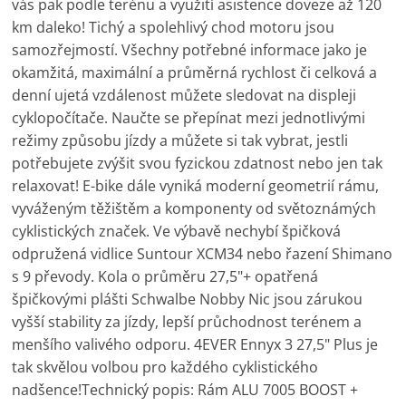
vás pak podle terénu a využití asistence doveze až 120
km daleko! Tichý a spolehlivý chod motoru jsou
samozřejmostí. Všechny potřebné informace jako je
okamžitá, maximální a průměrná rychlost či celková a
denní ujetá vzdálenost můžete sledovat na displeji
cyklopočítače. Naučte se přepínat mezi jednotlivými
režimy způsobu jízdy a můžete si tak vybrat, jestli
potřebujete zvýšit svou fyzickou zdatnost nebo jen tak
relaxovat! E-bike dále vyniká moderní geometrií rámu,
vyváženým těžištěm a komponenty od světoznámých
cyklistických značek. Ve výbavě nechybí špičková
odpružená vidlice Suntour XCM34 nebo řazení Shimano
s 9 převody. Kola o průměru 27,5"+ opatřená
špičkovými plášti Schwalbe Nobby Nic jsou zárukou
vyšší stability za jízdy, lepší průchodnost terénem a
menšího valivého odporu. 4EVER Ennyx 3 27,5" Plus je
tak skvělou volbou pro každého cyklistického
nadšence!Technický popis: Rám ALU 7005 BOOST +