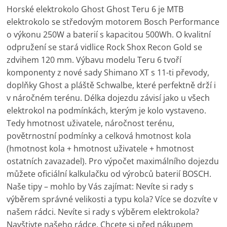
Horské elektrokolo Ghost Ghost Teru 6 je MTB
elektrokolo se středovým motorem Bosch Performance
o výkonu 250W a baterií s kapacitou 500Wh. O kvalitní
odpružení se stará vidlice Rock Shox Recon Gold se
zdvihem 120 mm. Výbavu modelu Teru 6 tvoří
komponenty z nové sady Shimano XT s 11-ti převody,
doplňky Ghost a pláště Schwalbe, které perfektně drží i
v náročném terénu. Délka dojezdu závisí jako u všech
elektrokol na podmínkách, kterým je kolo vystaveno.
Tedy hmotnost uživatele, náročnost terénu,
povětrnostní podmínky a celková hmotnost kola
(hmotnost kola + hmotnost uživatele + hmotnost
ostatních zavazadel). Pro výpočet maximálního dojezdu
můžete oficiální kalkulačku od výrobců baterií BOSCH.
Naše tipy – mohlo by Vás zajímat: Nevíte si rady s
výběrem správné velikosti a typu kola? Více se dozvíte v
našem rádci. Nevíte si rady s výběrem elektrokola?
Navštivte našeho rádce. Chcete si před nákupem