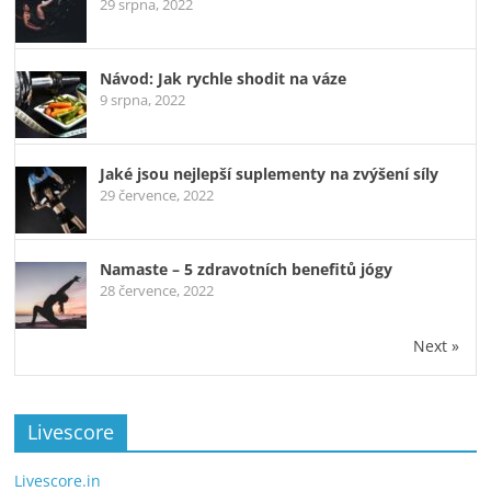
29 srpna, 2022
Návod: Jak rychle shodit na váze
9 srpna, 2022
Jaké jsou nejlepší suplementy na zvýšení síly
29 července, 2022
Namaste – 5 zdravotních benefitů jógy
28 července, 2022
Next »
Livescore
Livescore.in