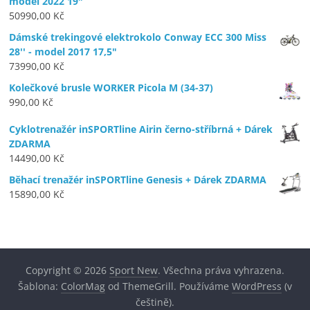
model 2022 19"
50990,00
Kč
Dámské trekingové elektrokolo Conway ECC 300 Miss
28'' - model 2017 17,5"
73990,00
Kč
Kolečkové brusle WORKER Picola M (34-37)
990,00
Kč
Cyklotrenažér inSPORTline Airin černo-stříbrná + Dárek
ZDARMA
14490,00
Kč
Běhací trenažér inSPORTline Genesis + Dárek ZDARMA
15890,00
Kč
Copyright © 2026
Sport New
. Všechna práva vyhrazena.
Šablona:
ColorMag
od ThemeGrill. Používáme
WordPress
(v
češtině).