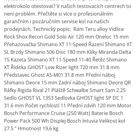
elektrokolo otestovat? V našich testovacích centrech to
není problém. Přečtěte si více o profesionálním
garančním i pozáručním servise kol na našich
prodejnách. Technický popis: Rám Teru alloy Vidlice
Rock Shox Recon Gold Solo Air 120 mm Oneloc 15 mm
Přehazovačka Shimano XT 11-Speed Řazení Shimano XT
SL Brzdy Shimano 506 Disc 180 mm Kliky Miranda Delta
15 Kazeta Shimano XT 11-Speed 11-40 Řetěz Shimano
XT Říditka GHOST Low Rizer light 720 mm 31.8 mm
Představec Ghost AS-M01 31.8 mm Přední náboj
Shimano Deore 15 mm Zadní náboj Shimano Deore QR
Ráfky Rigida Rival 21 Pláště Schwalbe Smart Sam 2.25
Sedlo GHOST VL 1353 Sedlovka GHOST light SP DC 1
31.6 mm Počet rychlostí 11 Přední zdvih 120 mm Motor
Bosch Performance Cruise (250 Watt) Baterie Bosch
Power Pack 500 Wh Displej Bosch Intuvia Velikost kol
27.5 “ Hmotnost 19,6 kg