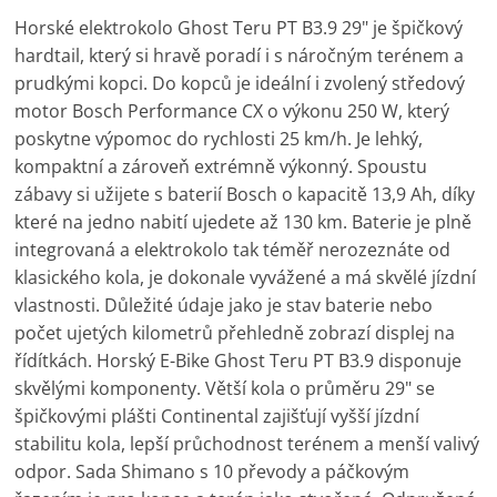
Horské elektrokolo Ghost Teru PT B3.9 29" je špičkový
hardtail, který si hravě poradí i s náročným terénem a
prudkými kopci. Do kopců je ideální i zvolený středový
motor Bosch Performance CX o výkonu 250 W, který
poskytne výpomoc do rychlosti 25 km/h. Je lehký,
kompaktní a zároveň extrémně výkonný. Spoustu
zábavy si užijete s baterií Bosch o kapacitě 13,9 Ah, díky
které na jedno nabití ujedete až 130 km. Baterie je plně
integrovaná a elektrokolo tak téměř nerozeznáte od
klasického kola, je dokonale vyvážené a má skvělé jízdní
vlastnosti. Důležité údaje jako je stav baterie nebo
počet ujetých kilometrů přehledně zobrazí displej na
řídítkách. Horský E-Bike Ghost Teru PT B3.9 disponuje
skvělými komponenty. Větší kola o průměru 29" se
špičkovými plášti Continental zajišťují vyšší jízdní
stabilitu kola, lepší průchodnost terénem a menší valivý
odpor. Sada Shimano s 10 převody a páčkovým