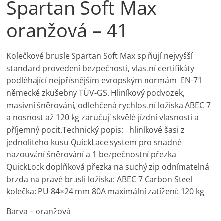
Spartan Soft Max
oranžová – 41
Kolečkové brusle Spartan Soft Max splňují nejvyšší
standard provedení bezpečnosti, vlastní certifikáty
podléhající nejpřísnějším evropským normám EN-71
německé zkušebny TÜV-GS. Hliníkový podvozek,
masivní šněrování, odlehčená rychlostní ložiska ABEC 7
a nosnost až 120 kg zaručují skvělé jízdní vlasnosti a
příjemný pocit.Technický popis: hliníkové šasi z
jednolitého kusu QuickLace system pro snadné
nazouvání šněrování a 1 bezpečnostní přezka
QuickLock doplňková přezka na suchý zip odnímatelná
brzda na pravé brusli ložiska: ABEC 7 Carbon Steel
kolečka: PU 84×24 mm 80A maximální zatížení: 120 kg
Barva – oranžová