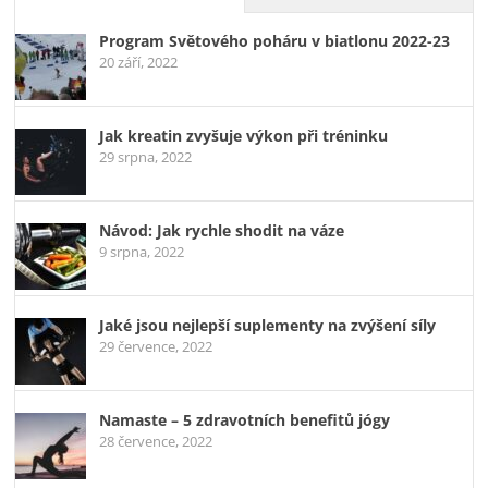
Program Světového poháru v biatlonu 2022-23
20 září, 2022
Jak kreatin zvyšuje výkon při tréninku
29 srpna, 2022
Návod: Jak rychle shodit na váze
9 srpna, 2022
Jaké jsou nejlepší suplementy na zvýšení síly
29 července, 2022
Namaste – 5 zdravotních benefitů jógy
28 července, 2022