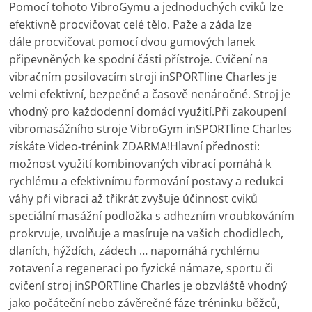
Pomocí tohoto VibroGymu a jednoduchých cviků lze
efektivně procvičovat celé tělo. Paže a záda lze
dále procvičovat pomocí dvou gumových lanek
připevněných ke spodní části přístroje. Cvičení na
vibračním posilovacím stroji inSPORTline Charles je
velmi efektivní, bezpečné a časově nenáročné. Stroj je
vhodný pro každodenní domácí využití.Při zakoupení
vibromasážního stroje VibroGym inSPORTline Charles
získáte Video-trénink ZDARMA!Hlavní přednosti:
možnost využití kombinovaných vibrací pomáhá k
rychlému a efektivnímu formování postavy a redukci
váhy při vibraci až třikrát zvyšuje účinnost cviků
speciální masážní podložka s adhezním vroubkováním
prokrvuje, uvolňuje a masíruje na vašich chodidlech,
dlaních, hýždích, zádech … napomáhá rychlému
zotavení a regeneraci po fyzické námaze, sportu či
cvičení stroj inSPORTline Charles je obzvláště vhodný
jako počáteční nebo závěrečné fáze tréninku běžců,