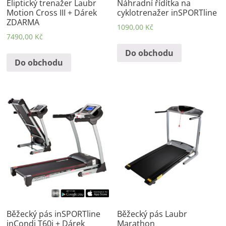
Eliptický trenažer Laubr
Náhradní řídítka na
Motion Cross III + Dárek
cyklotrenažer inSPORTline
ZDARMA
1090,00
Kč
7490,00
Kč
Do obchodu
Do obchodu
Běžecký pás inSPORTline
Běžecký pás Laubr
inCondi T60i + Dárek
Marathon