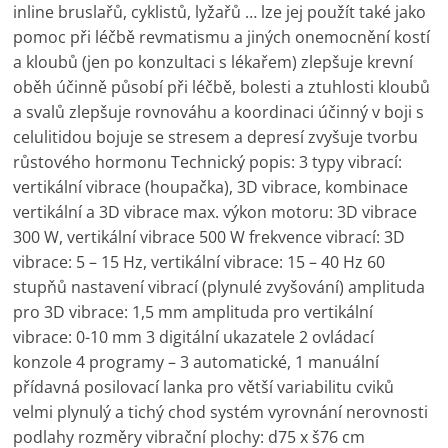
inline bruslařů, cyklistů, lyžařů … lze jej použít také jako
pomoc při léčbě revmatismu a jiných onemocnění kostí
a kloubů (jen po konzultaci s lékařem) zlepšuje krevní
oběh účinně působí při léčbě, bolesti a ztuhlosti kloubů
a svalů zlepšuje rovnováhu a koordinaci účinný v boji s
celulitidou bojuje se stresem a depresí zvyšuje tvorbu
růstového hormonu Technický popis: 3 typy vibrací:
vertikální vibrace (houpačka), 3D vibrace, kombinace
vertikální a 3D vibrace max. výkon motoru: 3D vibrace
300 W, vertikální vibrace 500 W frekvence vibrací: 3D
vibrace: 5 – 15 Hz, vertikální vibrace: 15 – 40 Hz 60
stupňů nastavení vibrací (plynulé zvyšování) amplituda
pro 3D vibrace: 1,5 mm amplituda pro vertikální
vibrace: 0-10 mm 3 digitální ukazatele 2 ovládací
konzole 4 programy – 3 automatické, 1 manuální
přídavná posilovací lanka pro větší variabilitu cviků
velmi plynulý a tichý chod systém vyrovnání nerovnosti
podlahy rozměry vibrační plochy: d75 x š76 cm