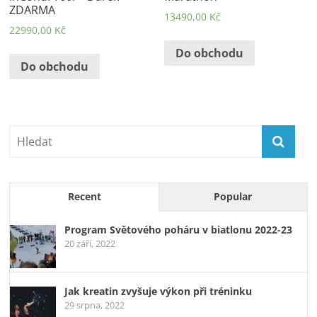
ZDARMA
13490,00
Kč
22990,00
Kč
Do obchodu
Do obchodu
Recent
Popular
Program Světového poháru v biatlonu 2022-23
20 září, 2022
Jak kreatin zvyšuje výkon při tréninku
29 srpna, 2022