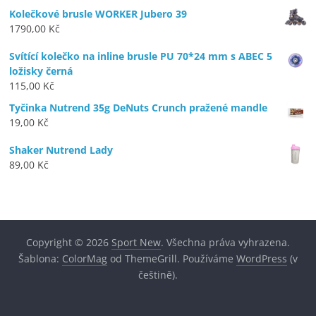
Kolečkové brusle WORKER Jubero 39
1790,00
Kč
Svítící kolečko na inline brusle PU 70*24 mm s ABEC 5
ložisky černá
115,00
Kč
Tyčinka Nutrend 35g DeNuts Crunch pražené mandle
19,00
Kč
Shaker Nutrend Lady
89,00
Kč
Copyright © 2026
Sport New
. Všechna práva vyhrazena.
Šablona:
ColorMag
od ThemeGrill. Používáme
WordPress
(v
češtině).