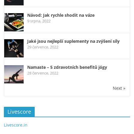
Návod: Jak rychle shodit na váze
9 srpna, 2022
Jaké jsou nejlepší suplementy na zvýšení síly
29 července, 2022
Namaste – 5 zdravotních benefitů jógy
28 července, 2022
Next »
Livescore
Livescore.in