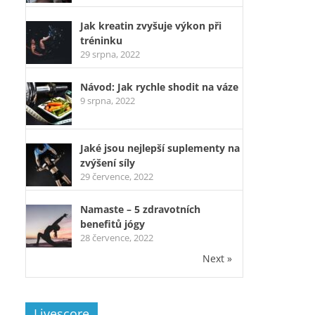
Jak kreatin zvyšuje výkon při
tréninku
29 srpna, 2022
Návod: Jak rychle shodit na váze
9 srpna, 2022
Jaké jsou nejlepší suplementy na
zvýšení síly
29 července, 2022
Namaste – 5 zdravotních
benefitů jógy
28 července, 2022
Next »
Livescore