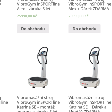
+
VibroGym inSPORTline
VibroGym inSPORTline
Alex – záruka 5 let
Alex + Dárek ZDARMA
25990,00
Kč
25990,00
Kč
Do obchodu
Do obchodu
j
Vibromasážní stroj
Vibromasážní stroj
line
VibroGym inSPORTline
VibroGym inSPORTline
Katrina SE – montáž
Katrina SE + Dárek a
zdarma a záruka 5 let
Montáž ZDARMA