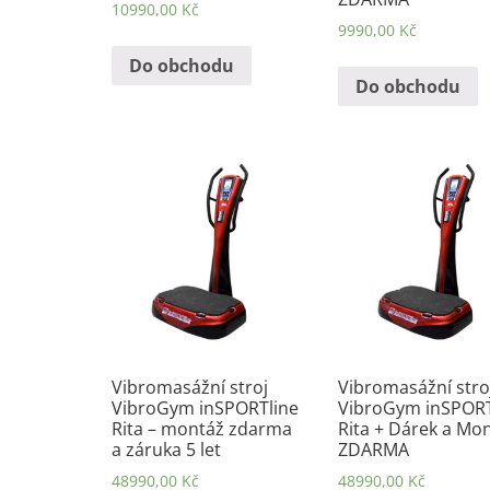
10990,00
Kč
9990,00
Kč
Do obchodu
Do obchodu
Vibromasážní stroj
Vibromasážní stro
VibroGym inSPORTline
VibroGym inSPORT
Rita – montáž zdarma
Rita + Dárek a Mo
a záruka 5 let
ZDARMA
48990,00
Kč
48990,00
Kč