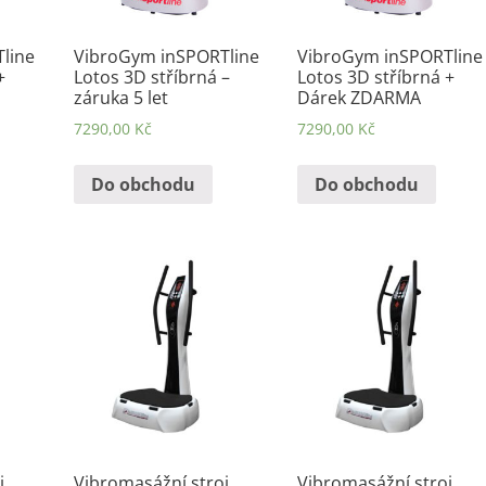
line
VibroGym inSPORTline
VibroGym inSPORTline
+
Lotos 3D stříbrná –
Lotos 3D stříbrná +
záruka 5 let
Dárek ZDARMA
7290,00
Kč
7290,00
Kč
Do obchodu
Do obchodu
j
Vibromasážní stroj
Vibromasážní stroj