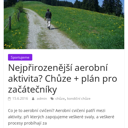
Sportujeme
Nejpřirozenější aerobní
aktivita? Chůze + plán pro
začátečníky
,
15.6.2016
admin
chůze
kondiční chůze
Co je to aerobní cvičení? Aerobní cvičení patří mezi
aktivity, při kterých zapojujeme veškeré svaly, a veškeré
procesy probíhají za