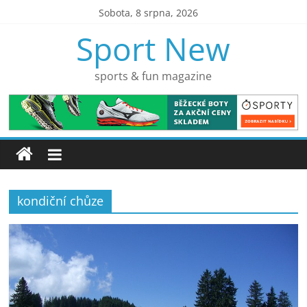
Přeskočit
Sobota, 8 srpna, 2026
na
Sport New
obsah
sports & fun magazine
kondiční chůze